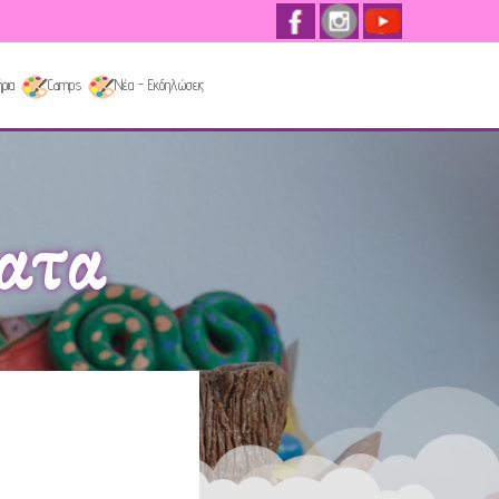
ρια
Camps
Νέα - Εκδηλώσεις
ατα