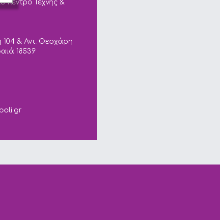
ό Κέντρο Τέχνης &
 104 & Αντ. Θεοχάρη
ραιά 18539
ails.
poli.gr