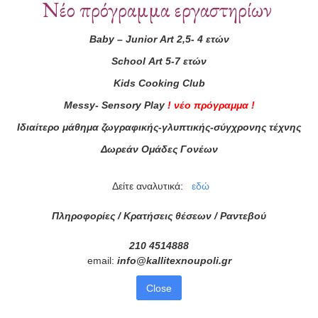
ά μας
Νέο πρόγραμμα εργαστηρίων
ας τώρα!
Baby
–
Junior
Art
2,5- 4 ετών
Συμφωνώ με τους
Όρους 
School
Art
5-7 ετών
διαβάσει τις πληροφορίες
Kids
Cooking
Club
Messy
-
Sensory
Play
!
νέο πρόγραμμα
!
Ιδιαίτερο μάθημα ζωγραφικής-γλυπτικής-σύγχρονης τέχνης
Δωρεάν Ομάδες Γονέων
Δείτε αναλυτικά:
εδώ
Πληροφορίες / Κρατήσεις θέσεων /
Ραντεβού
210 4514888
email:
info
@
kallitexnoupoli
.
gr
Στοιχεία Επι
Close
ΚΑΛΛΙΤΕΧΝΟΥ