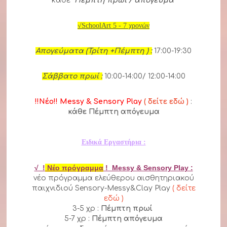
κάθε
Πέμπτη πρωί / απόγευμα
√SchoolArt 5 - 7 χρονών
Απογεύματα (Τρίτη +Πέμπτη ) :
17:00-19:30
Σάββατο πρωί :
10:00-14:00/ 12:00-14:00
!!Νέο!! Messy & Sensory Play
( δείτε εδώ )
:
κάθε Πέμπτη απόγευμα
Ειδικά Εργαστήρια :
√ !
Νέο πρόγραμμα
! Messy & Sensory Play :
νέο πρόγραμμα ελεύθερου αισθητηριακού
παιχνιδιού Sensory-Messy&Clay Play
( δείτε
εδώ )
3-5 χρ :
Πέμπτη πρωί
5-7 χρ :
Πέμπτη απόγευμα