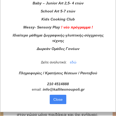
Baby
–
Junior
Art
2,5- 4 ετών
School
Art
5-7 ετών
Kids
Cooking
Club
Messy
-
Sensory
Play
!
νέο πρόγραμμα
!
Οι μικροί Καλλιτέχνες στην δημιουργική τους απασχόληση
Ιδιαίτερο μάθημα ζωγραφικής-γλυπτικής-σύγχρονης
να έχουν μαζί τους:
τέχνης
- δεύτερη φορεσιά
- δεύτερα καθαρά παπούτσια ή
Δωρεάν Ομάδες Γονέων
καλτσοπάπουτσα για τους τάπητες του
χώρου
Δείτε αναλυτικά:
εδώ
- σνακ (προαιρετικά) & μπουκαλάκι με νερό
- ατομική πετσέτα για πλύσιμο χεριών
Πληροφορίες / Κρατήσεις θέσεων /
Ραντεβού
-ταμπελάκι με όνοματεπώνυμο σε όλα τα
προσωπικά τους αντικείμενα (τσάντα,
210 4514888
παγούρι, πανωφόρια, πετσέτα κτλ)
email:
info
@
kallitexnoupoli
.
gr
Παρακαλείσθε :
•
καθώς ο χώρος μας διεξάγει
Close
παιδοκεντρικά προγράμματα, κατά τη
διάρκεια των εργαστηρίων φιλοξενούνται
στον χώρο
μόνο παιδάκια
και όχι ενήλικες.