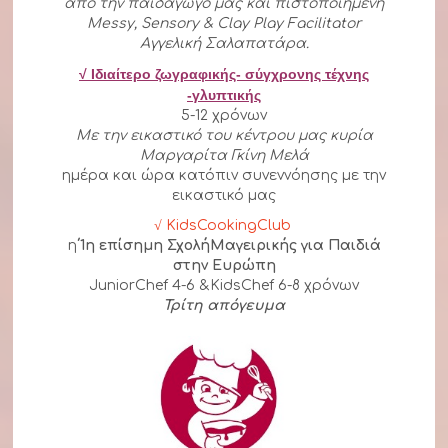
από την παιδαγωγό μας και πιστοποιημένη
Messy, Sensory & Clay Play Facilitator
Αγγελική Σαλαπατάρα.
√ Ιδιαίτερο ζωγραφικής- σύγχρονης τέχνης
-γλυπτικής
5-12 χρόνων
Με την εικαστικό του κέντρου μας κυρία
Μαργαρίτα Γκίνη Μελά
ημέρα και ώρα κατόπιν συνεννόησης με την
εικαστικό μας
√ KidsCookingClub
η
΄1η επίσημη ΣχολήΜαγειρικής για Παιδιά
στην Ευρώπη
JuniorChef 4-6 &KidsChef 6-8 χρόνων
Τρίτη απόγευμα