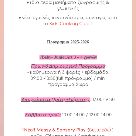
♦ ιδιαίτερα μαθήματα ζωγραφικής &
γλυπτικής
♦ νέες υγιεινές πεντανόστιμες συνταγές από
το
Kids Cooking Club
!!!
Πρόγραμμα 2025-2026
√Baby- JuniorArt 3 – 4 χρονών
Πρωινό Δημιουργικό Πρόγραμμα
- καθημερινά ή 3 φορές / εβδομάδα
09:00 -13:30(full πρόγραμμα) / mini
πρόγραμμα 2ωρο
Απογεύματα (Τρίτη +Πέμπτη )
: 17:00-19:30
Σάββατο πρωί :
10:00-14:00 / 12:00-14:00
!!Νέο!! Messy & Sensory Play
:(
δείτε εδώ
)