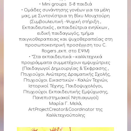
• Mini groups 5-8 παιδιά
• Ομάδες συνάντησης γονέων για τα μέλη
μας, με Συντονίστρια τη Βίκυ Μουχτούρη
(Συμβουλευτική -Ψυχική στήριξη ,
Εκπαιδευτικός , εκπαιδεύτρια ενηλίκων ,
ειδική παιδαγωγός, τμήμα
παιγνιοθεραπειας και ψυχοθεραπείας στη
προσωποκεντρική προσέγγιση του C.
Rogers ,εκπ. στο ΕΨΜ)
• *Στα εκπαιδευτικά – καλλιτεχνικά
προγράμματα συμμετέχουν εμψυχώτριες
(Παιδαγωγοί Δημιουργίας & Έκφρασης ,
Πτυχιούχοι Ανώτερης Δραματικής Σχολής,
Πτυχιούχοι Εικαστικών - Καλών Τεχνών,
Ιστορικοί Τέχνης, Παιδοψυχολόγοι,
Πτυχιούχοι Εκπαιδευτικής Εμψύχωσης,
Πανεπιστημιακοί Νηπιαγωγοί)
Μαρία Γ. Μελά,
ArtProjectCreator&Coordinator της
Καλλιτεχνούπολης