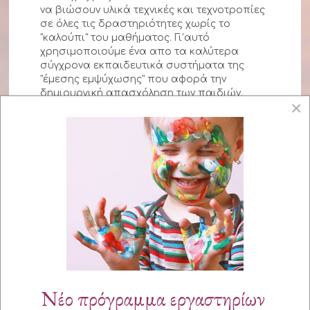
να βιώσουν υλικά τεχνικές και τεχνοτροπίες
σε όλες τις δραστηριότητες χωρίς το
"καλούπι" του μαθήματος. Γι'αυτό
χρησιμοποιούμε ένα απο τα καλύτερα
σύγχρονα εκπαιδευτικά συστήματα της
"έμεσης εμψύχωσης" που αφορά την
δημιουργική απασχόληση των παιδιών.
×
Τους δίνουμε τον κορμό και τα αφήνουμε ν'
απλωθούν όπως εκείνα επιθυμούν, χωρίς να
μας ενδιαφέρει το εικαστικό ή βιωματικό
αποτέλεσμα αλλά η πνευματική και ψυχική
τους ισορροπία.
Νέο πρόγραμμα εργαστηρίων