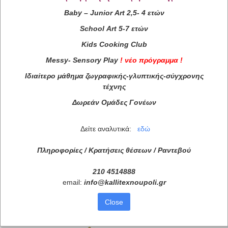
Baby
–
Junior
Art
2,5- 4 ετών
School
Art
5-7 ετών
Kids
Cooking
Club
Συνεργάτες
Messy
-
Sensory
Play
!
νέο πρόγραμμα
!
Ιδιαίτερο μάθημα ζωγραφικής-γλυπτικής-σύγχρονης
τέχνης
Δωρεάν Ομάδες Γονέων
Δείτε αναλυτικά:
εδώ
Πληροφορίες / Κρατήσεις θέσεων /
Ραντεβού
210 4514888
email:
info
@
kallitexnoupoli
.
gr
Close