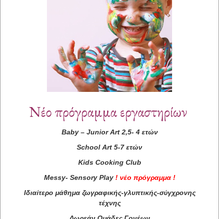
Υπευθυνη Προγράμματος - Διεξαγωγή
Μαρία Μελά
ArtProjectCreator & Coordinator της
Καλλιτεχνούπολης
Διεξαγωγή Σάββατο
Περιορισμένος αριθμός συμμετοχών –
Νέο πρόγραμμα εργαστηρίων
ολιγομελές τμήμα
Δηλώσεις συμμετοχής: 210 – 4514 888
Baby
–
Junior
Art
2,5- 4 ετών
www.kallitexnoupoli.gr
info@kallitexnoupoli.gr
School
Art
5-7 ετών
Kids
Cooking
Club
Messy
-
Sensory
Play
!
νέο πρόγραμμα
!
Ιδιαίτερο μάθημα ζωγραφικής-γλυπτικής-σύγχρονης
τέχνης
Δωρεάν Ομάδες Γονέων