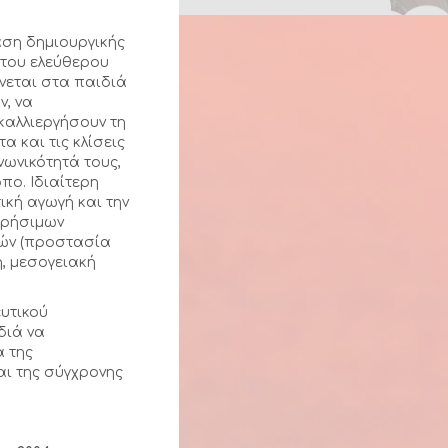
ση δημιουργικής
 του ελεύθερου
νεται στα παιδιά
ν, να
καλλιεργήσουν τη
α και τις κλίσεις
νωνικότητά τους,
πο. Ιδιαίτερη
ική αγωγή και την
χρήσιμων
ιών (προστασία
, μεσογειακή
υτικού
διά να
α της
αι της σύγχρονης