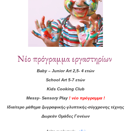
Νέο πρόγραμμα εργαστηρίων
Baby
–
Junior
Art
2,5- 4 ετών
School
Art
5-7 ετών
Kids
Cooking
Club
Messy
-
Sensory
Play
!
νέο πρόγραμμα
!
ά μας
Ιδιαίτερο μάθημα ζωγραφικής-γλυπτικής-σύγχρονης τέχνης
Δωρεάν Ομάδες Γονέων
ας τώρα!
Συμφωνώ με τους
Όρους 