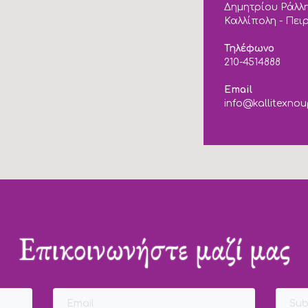
Δημητρίου Ράλλη
Καλλίπολη - Πει
Τηλέφωνο
210-4514888
Email
info@kallitexnou
Επικοινωνήστε μαζί μας