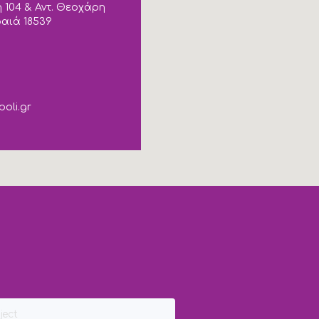
 104 & Αντ. Θεοχάρη
ραιά 18539
poli.gr