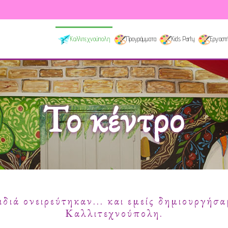
Καλλιτεχνούπολη
Προγράμματα
Kids Party
Εργαστή
Το κέντρο
ιδιά ονειρεύτηκαν... και εμείς δημιουργήσα
Καλλιτεχνούπολη.