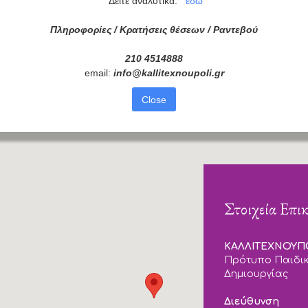
Δείτε αναλυτικά:
εδώ
διαβάσει τις πληροφορίες
Πληροφορίες / Κρατήσεις θέσεων /
Ραντεβού
210 4514888
email:
info
@
kallitexnoupoli
.
gr
Close
Στοιχεία Επι
ΚΑΛΛΙΤΕΧΝΟΥ
Πρότυπο Παιδικ
Δημιουργίας
Διεύθυνση