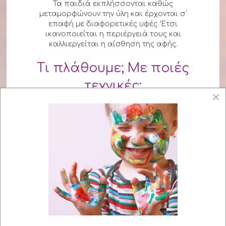
Τα παιδιά εκπλήσσονται καθώς
μεταμορφώνουν την ύλη και έρχονται σ’
επαφή με διαφορετικές υφές. Έτσι
ικανοποιείται η περιέργειά τους και
καλλιεργείται η αίσθηση της αφής.
Τι πλάθουμε; Με ποιές
τεχνικές;
×
Πλαστελίνη, φυσικός και ψυχρός πηλός,
λάσπη, τεχνικές ανάγλυφο - εσώγλυφο -
ολόγλυφο - κορδόνι, φυσικά ζυμάρια,
χαρτοπολτός, παπιέ μασέ, ξυλοπολτός,
γύψος, κεραμικά, χειροποίητη πλαστελίνη με
κρεμόριο, πρόπλασμα, κ.α.