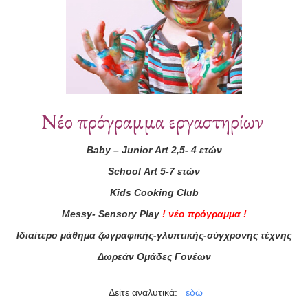
Νέο πρόγραμμα εργαστηρίων
Baby
–
Junior
Art
2,5- 4 ετών
School
Art
5-7 ετών
Kids
Cooking
Club
Messy
-
Sensory
Play
!
νέο πρόγραμμα
!
ά μας
Ιδιαίτερο μάθημα ζωγραφικής-γλυπτικής-σύγχρονης τέχνης
ας τώρα!
Δωρεάν Ομάδες Γονέων
Συμφωνώ με τους
Όρους 
διαβάσει τις πληροφορίες
Δείτε αναλυτικά:
εδώ