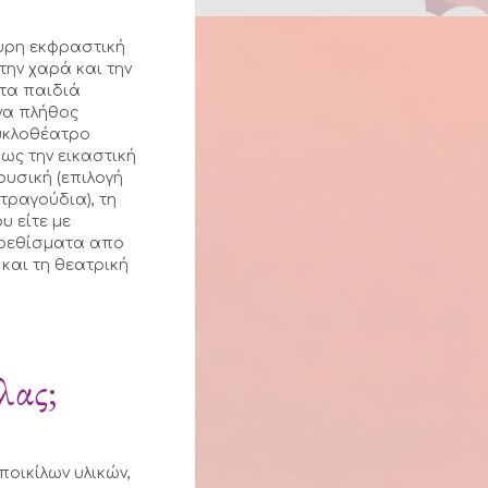
υρη εκφραστική
ην χαρά και την
 τα παιδιά
να πλήθος
ουκλοθέατρο
πως την εικαστική
μουσική (επιλογή
τραγούδια), τη
υ είτε με
ερεθίσματα απο
 και τη θεατρική
λας;
ποικίλων υλικών,