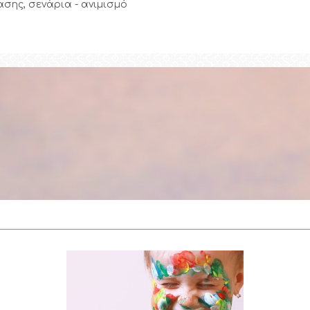
σης, σενάρια - ανιμισμό
Συνεργάτες