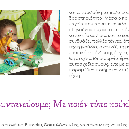
και αποτελούν μια πολύπλε
δραστηριότητα. Μέσα απο τ
μαγεία που ασκεί η κούκλα,
οδηγούνται ευχάριστα σε έ
κατακτήσεων, μια και το κ
συνδυάζει πολλές τέχνες, ό
τέχνη (κούκλα, σκηνικά), τη 
μουσικής επένδυσης έργου, 
λογοτεχνία (δημιουργία έργο
αυτοσχεδιασμούς, είτε με 
παραμύθια, ποιήματα, κλπ.)
τέχνη.
ζωντανεύουμε; Με ποιόν τύπο κούκ
μαριονέτες, Bunraku, δακτυλόκουκλες, γαντόκουκλες, κούκλες 