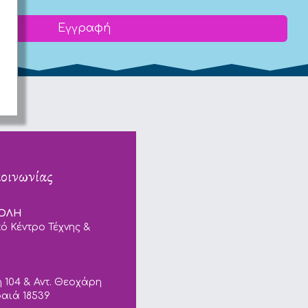
Εγγραφή
κοινωνίας
ΠΟΛΗ
ό Κέντρο Τέχνης &
 104 & Αντ. Θεοχάρη
ραιά 18539
ails.