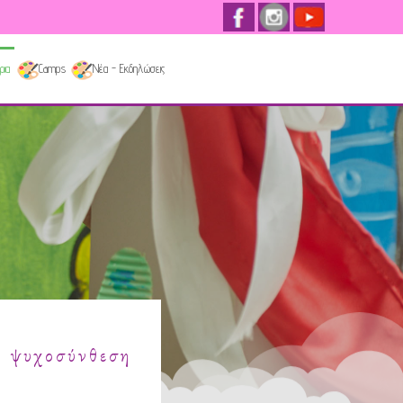
ρια
Camps
Νέα - Εκδηλώσεις
ν ψυχοσύνθεση