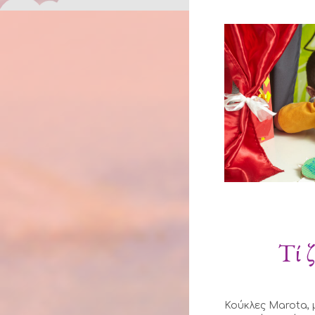
Τί 
Κούκλες Marota, 