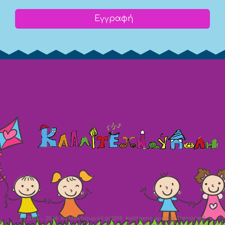
Εγγραφή
(c) 2008 -
2026 kallitexnoupoli.gr2018 kallitexnoupoli.gr Designed