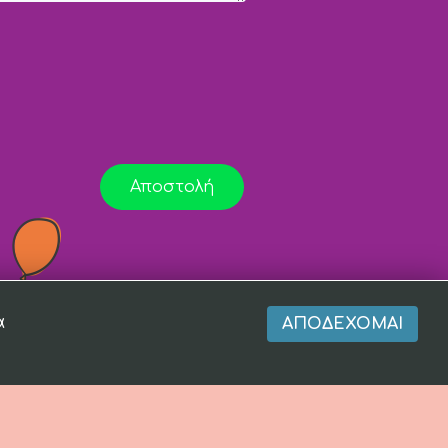
Αποστολή
α
ΑΠΟΔΈΧΟΜΑΙ
r of
Totalfind.gr
and
EnterNow.gr