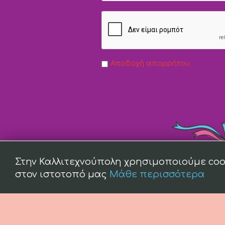
Αποδοχή απορρήτου
Στην Καλλιτεχνούπολη χρησιμοποιούμε coo
στον ιστοτοπό μας
Μάθε περισσότερα
(c) 2008 -
2026 kallitexnoupoli.gr2