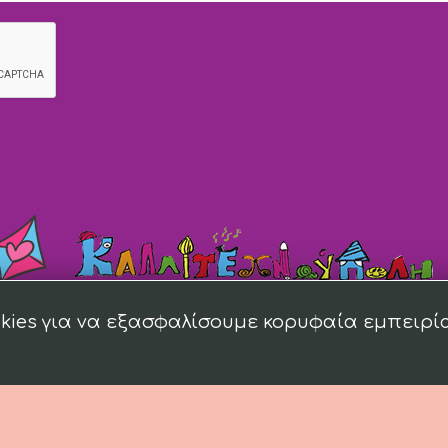
kies για να εξασφαλίσουμε κορυφαία εμπειρί
018 kallitexnoupoli.gr Designed by
4creations.gr
Hosted by
Totalnet.gr
Membe