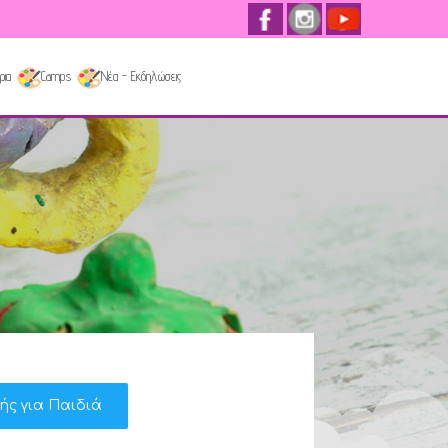
ρια
Camps
Νέα - Εκδηλώσεις
κής για Παιδιά