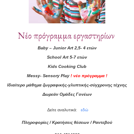
Νέο πρόγραμμα εργαστηρίων
Baby
–
Junior
Art
2,5- 4 ετών
School
Art
5-7 ετών
ά μας
Kids
Cooking
Club
ας τώρα!
Messy
-
Sensory
Play
!
νέο πρόγραμμα
!
Ιδιαίτερο μάθημα ζωγραφικής-γλυπτικής-σύγχρονης τέχνης
Συμφωνώ με τους
Όρους 
διαβάσει τις πληροφορίες
Δωρεάν Ομάδες Γονέων
Δείτε αναλυτικά:
εδώ
Πληροφορίες / Κρατήσεις θέσεων /
Ραντεβού