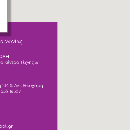
κοινωνίας
ΠΟΛΗ
ό Κέντρο Τέχνης &
 104 & Αντ. Θεοχάρη
ραιά 18539
poli.gr