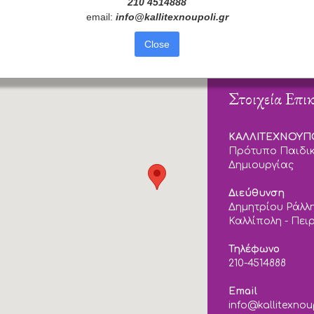
210 4514888
email:
info
@
kallitexnoupoli
.
gr
Close
Στοιχεία Επι
ΚΑΛΛΙΤΕΧΝΟΥ
Πρότυπο Παιδικ
Δημιουργίας
Διεύθυνση
Δημητρίου Ράλλη
Καλλίπολη - Πει
Τηλέφωνο
210-4514888
Email
info@kallitexnou