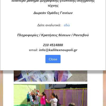
Ιδιαίτερο μάθημα ζωγραφικής-γλυπτικής-σύγχρονης
τέχνης
Δωρεάν Ομάδες Γονέων
Δείτε αναλυτικά:
εδώ
Πληροφορίες / Κρατήσεις θέσεων /
Ραντεβού
210 4514888
email:
info
@
kallitexnoupoli
.
gr
Close