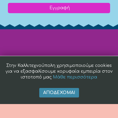
Εγγραφή
Στην Καλλιτεχνούπολη χρησιμοποιούμε cookies
για να εξασφαλίσουμε κορυφαία εμπειρία στον
ιστοτοπό μας
Μάθε περισσότερα
ΑΠΟΔΈΧΟΜΑΙ
(c) 2008 -
2026 kallitexnoupoli.gr2018 kallitexnoupoli.gr Designed
by
4creations.gr
Hosted by
Totalnet.gr
Member