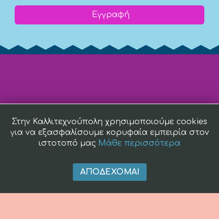
Εγγραφή
Στην Καλλιτεχνούπολη χρησιμοποιούμε cookies
για να εξασφαλίσουμε κορυφαία εμπειρία στον
ιστοτοπό μας
Μάθε περισσότερα
ΑΠΟΔΈΧΟΜΑΙ
(c) 2008 -
2026 kallitexnoupoli.gr2018 kallitexnoupoli.gr Designed
by
4creations.gr
Hosted by
Totalnet.gr
Member