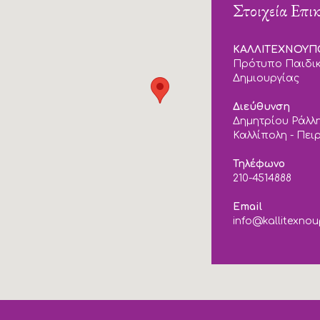
Στοιχεία Επι
ΚΑΛΛΙΤΕΧΝΟΥ
Πρότυπο Παιδικ
Δημιουργίας
Διεύθυνση
Δημητρίου Ράλλη
Καλλίπολη - Πει
Τηλέφωνο
210-4514888
Email
info@kallitexnou