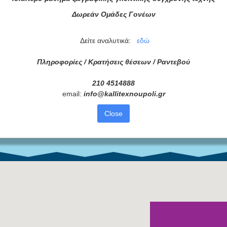
Δωρεάν Ομάδες Γονέων
ά μας
Δείτε αναλυτικά:
εδώ
ας τώρα!
Πληροφορίες / Κρατήσεις θέσεων /
Ραντεβού
Συμφωνώ με τους
Όρους 
210 4514888
διαβάσει τις πληροφορίες
email:
info
@
kallitexnoupoli
.
gr
Close