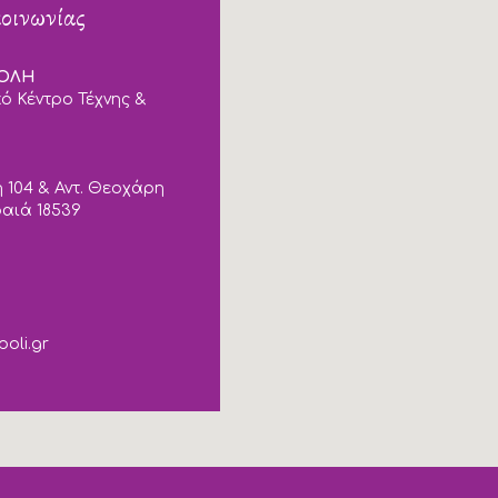
κοινωνίας
ΠΟΛΗ
ό Κέντρο Τέχνης &
 104 & Αντ. Θεοχάρη
ραιά 18539
poli.gr