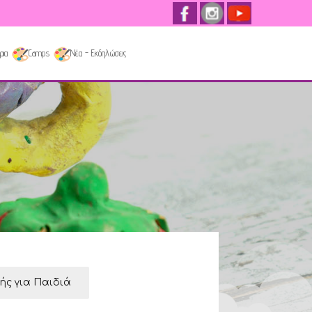
ρια
Camps
Νέα - Εκδηλώσεις
κής για Παιδιά