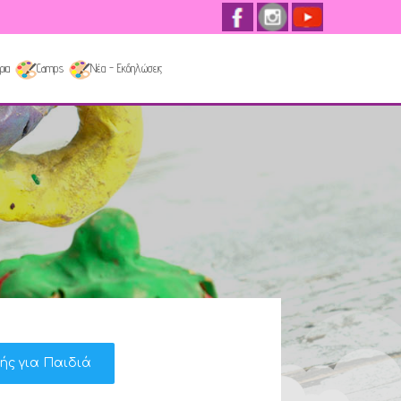
ρια
Camps
Νέα - Εκδηλώσεις
κής για Παιδιά