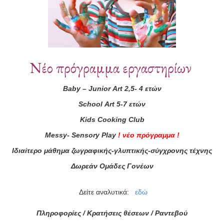
Νέο πρόγραμμα εργαστηρίων
Baby
–
Junior
Art
2,5- 4 ετών
School
Art
5-7 ετών
ά μας
Kids
Cooking
Club
Messy
-
Sensory
Play
!
νέο πρόγραμμα
!
ας τώρα!
Ιδιαίτερο μάθημα ζωγραφικής-γλυπτικής-σύγχρονης τέχνης
Συμφωνώ με τους
Όρους 
Δωρεάν Ομάδες Γονέων
διαβάσει τις πληροφορίες
Δείτε αναλυτικά:
εδώ
Πληροφορίες / Κρατήσεις θέσεων /
Ραντεβού