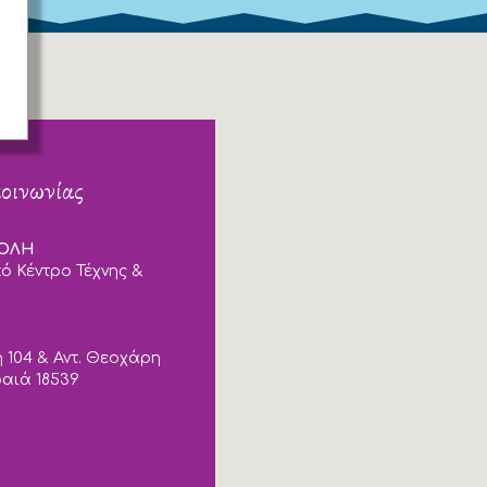
κοινωνίας
ΠΟΛΗ
ό Κέντρο Τέχνης &
 104 & Αντ. Θεοχάρη
ραιά 18539