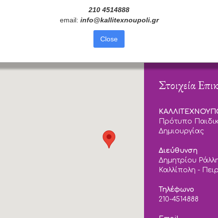
210 4514888
email:
info
@
kallitexnoupoli
.
gr
Close
Στοιχεία Επι
ΚΑΛΛΙΤΕΧΝΟΥ
Πρότυπο Παιδικ
Δημιουργίας
Διεύθυνση
Δημητρίου Ράλλη
Καλλίπολη - Πει
Τηλέφωνο
210-4514888