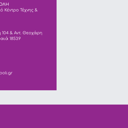
ΠΟΛΗ
ό Κέντρο Τέχνης &
 104 & Αντ. Θεοχάρη
ραιά 18539
ails.
poli.gr