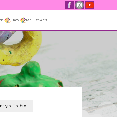
ρια
Camps
Νέα - Εκδηλώσεις
κής για Παιδιά