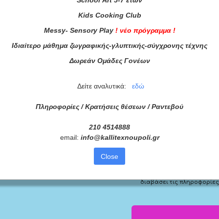
Kids
Cooking
Club
Messy
-
Sensory
Play
!
νέο πρόγραμμα
!
Ιδιαίτερο μάθημα ζωγραφικής-γλυπτικής-σύγχρονης τέχνης
Δωρεάν Ομάδες Γονέων
Δείτε αναλυτικά:
εδώ
Πληροφορίες / Κρατήσεις θέσεων /
Ραντεβού
210 4514888
email:
info
@
kallitexnoupoli
.
gr
ας τώρα!
Close
Συμφωνώ με τους
Όρους 
διαβάσει τις πληροφορίες