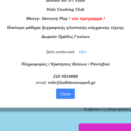
School
Art
5-7 ετών
Kids
Cooking
Club
Messy
-
Sensory
Play
!
νέο πρόγραμμα
!
Ιδιαίτερο μάθημα ζωγραφικής-γλυπτικής-σύγχρονης τέχνης
Δωρεάν Ομάδες Γονέων
Δείτε αναλυτικά:
εδώ
Πληροφορίες / Κρατήσεις θέσεων /
Ραντεβού
210 4514888
τά μας
email:
info
@
kallitexnoupoli
.
gr
ας τώρα!
Close
Συμφωνώ με τους
Όρους 
διαβάσει τις πληροφορίες