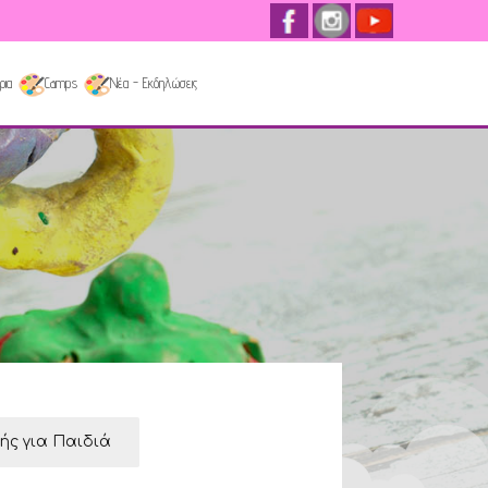
ρια
Camps
Νέα - Εκδηλώσεις
κής για Παιδιά