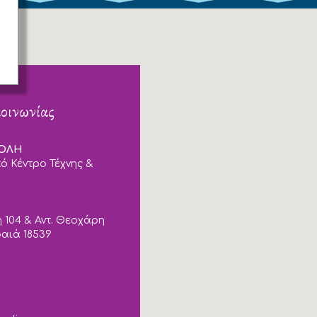
κοινωνίας
ΠΟΛΗ
ό Κέντρο Τέχνης &
 104 & Αντ. Θεοχάρη
ραιά 18539