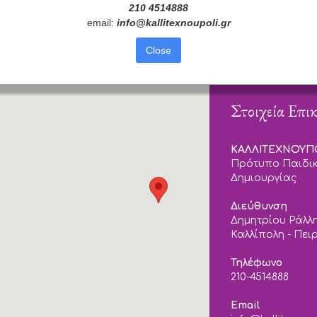
210 4514888
email:
info
@
kallitexnoupoli
.
gr
Close
Στοιχεία Επι
ΚΑΛΛΙΤΕΧΝΟΥ
Πρότυπο Παιδικ
Δημιουργίας
Διεύθυνση
Δημητρίου Ράλλη
Καλλίπολη - Πει
Τηλέφωνο
210-4514888
Email