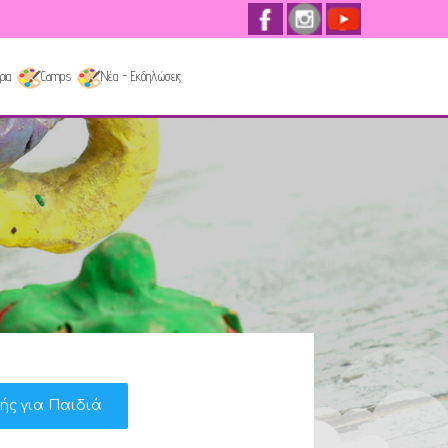
ρια
Camps
Νέα - Εκδηλώσεις
κής για Παιδιά