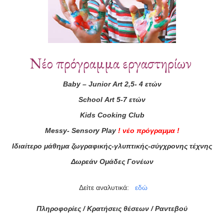
Νέο πρόγραμμα εργαστηρίων
Baby
–
Junior
Art
2,5- 4 ετών
School
Art
5-7 ετών
ά μας
Kids
Cooking
Club
ας τώρα!
Messy
-
Sensory
Play
!
νέο πρόγραμμα
!
Ιδιαίτερο μάθημα ζωγραφικής-γλυπτικής-σύγχρονης τέχνης
Συμφωνώ με τους
Όρους 
Δωρεάν Ομάδες Γονέων
διαβάσει τις πληροφορίες
Δείτε αναλυτικά:
εδώ
Πληροφορίες / Κρατήσεις θέσεων /
Ραντεβού