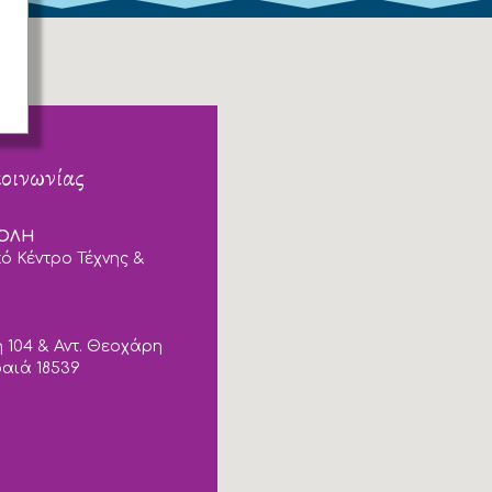
κοινωνίας
ΠΟΛΗ
ό Κέντρο Τέχνης &
 104 & Αντ. Θεοχάρη
ραιά 18539