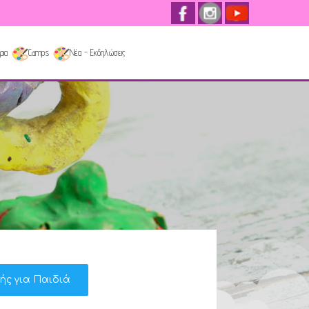
ρια
Camps
Νέα - Εκδηλώσεις
κής για Παιδιά