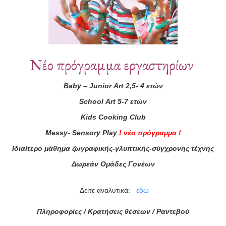
Νέο πρόγραμμα εργαστηρίων
Baby
–
Junior
Art
2,5- 4 ετών
School
Art
5-7 ετών
ά μας
Kids
Cooking
Club
ας τώρα!
Messy
-
Sensory
Play
!
νέο πρόγραμμα
!
Ιδιαίτερο μάθημα ζωγραφικής-γλυπτικής-σύγχρονης τέχνης
Συμφωνώ με τους
Όρους 
Δωρεάν Ομάδες Γονέων
διαβάσει τις πληροφορίες
Δείτε αναλυτικά:
εδώ
Πληροφορίες / Κρατήσεις θέσεων /
Ραντεβού