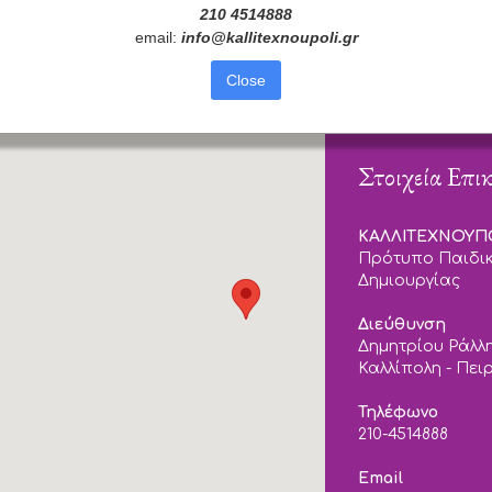
210 4514888
email:
info
@
kallitexnoupoli
.
gr
Close
Στοιχεία Επι
ΚΑΛΛΙΤΕΧΝΟΥ
Πρότυπο Παιδικ
Δημιουργίας
Διεύθυνση
Δημητρίου Ράλλη
Καλλίπολη - Πει
Τηλέφωνο
210-4514888
Email