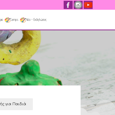
ρια
Camps
Νέα - Εκδηλώσεις
κής για Παιδιά