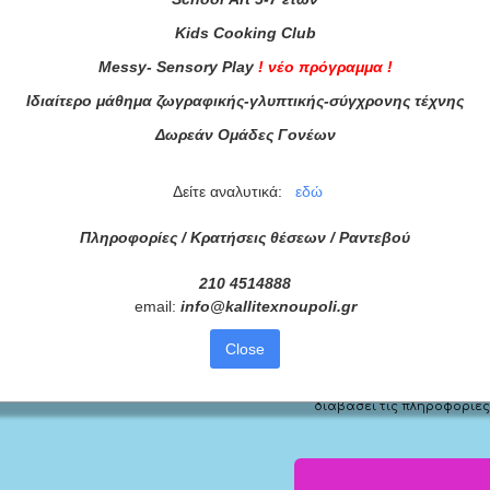
Kids
Cooking
Club
Messy
-
Sensory
Play
!
νέο πρόγραμμα
!
Ιδιαίτερο μάθημα ζωγραφικής-γλυπτικής-σύγχρονης τέχνης
Δωρεάν Ομάδες Γονέων
Δείτε αναλυτικά:
εδώ
Πληροφορίες / Κρατήσεις θέσεων /
Ραντεβού
210 4514888
τά μας
email:
info
@
kallitexnoupoli
.
gr
ας τώρα!
Close
Συμφωνώ με τους
Όρους 
διαβάσει τις πληροφορίες