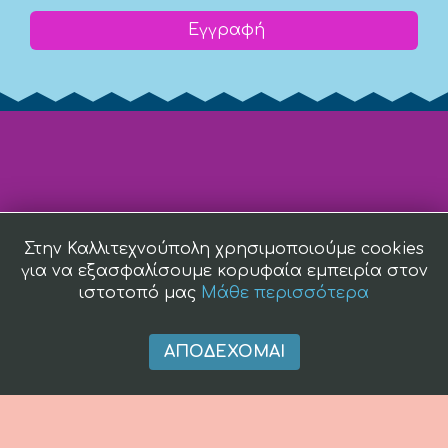
Εγγραφή
Στην Καλλιτεχνούπολη χρησιμοποιούμε cookies
για να εξασφαλίσουμε κορυφαία εμπειρία στον
ιστοτοπό μας
Μάθε περισσότερα
ΑΠΟΔΈΧΟΜΑΙ
(c) 2008 -
2026 kallitexnoupoli.gr2018 kallitexnoupoli.gr Designed
by
4creations.gr
Hosted by
Totalnet.gr
Member