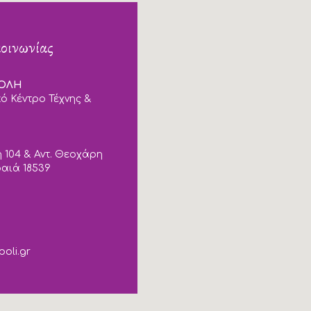
κοινωνίας
ΠΟΛΗ
ό Κέντρο Τέχνης &
 104 & Αντ. Θεοχάρη
ραιά 18539
poli.gr