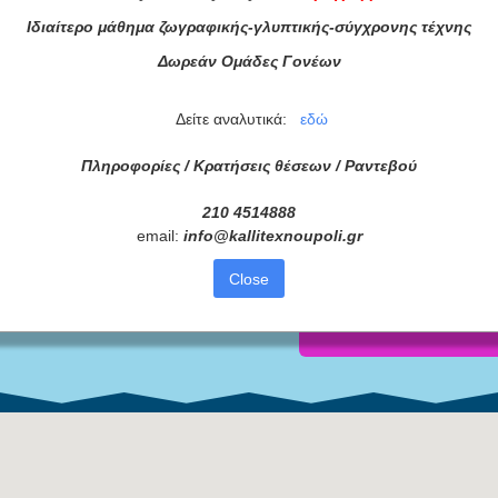
Ιδιαίτερο μάθημα ζωγραφικής-γλυπτικής-σύγχρονης τέχνης
Δωρεάν Ομάδες Γονέων
Δείτε αναλυτικά:
εδώ
ράμματά μας
Πληροφορίες / Κρατήσεις θέσεων /
Ραντεβού
ας τώρα!
210 4514888
Συμφωνώ με τους
Όρους 
email:
info
@
kallitexnoupoli
.
gr
διαβάσει τις πληροφορίες
Close