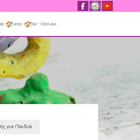
ρια
Camps
Νέα - Εκδηλώσεις
κής για Παιδιά