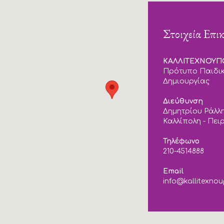
Στοιχεία Επι
ΚΑΛΛΙΤΕΧΝΟΥ
Πρότυπο Παιδικ
Δημιουργίας
Διεύθυνση
Δημητρίου Ράλλη
Καλλίπολη - Πει
Τηλέφωνο
210-4514888
Email
info@kallitexnou