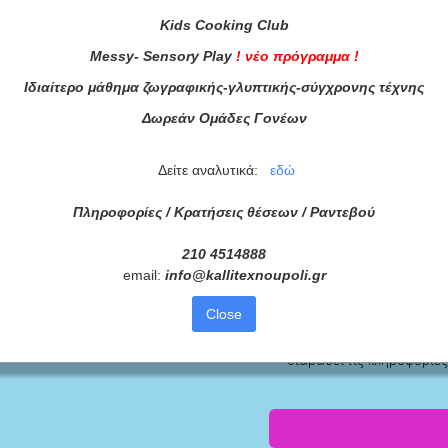
Kids
Cooking
Club
Messy
-
Sensory
Play
!
νέο πρόγραμμα
!
Ιδιαίτερο μάθημα ζωγραφικής-γλυπτικής-σύγχρονης τέχνης
Δωρεάν Ομάδες Γονέων
Δείτε αναλυτικά:
εδώ
Πληροφορίες / Κρατήσεις θέσεων /
Ραντεβού
210 4514888
μματά μας
email:
info
@
kallitexnoupoli
.
gr
ας τώρα!
Close
Συμφωνώ με τους
Όρους 
διαβάσει τις πληροφορίες