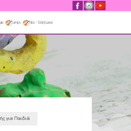
ρια
Camps
Νέα - Εκδηλώσεις
κής για Παιδιά