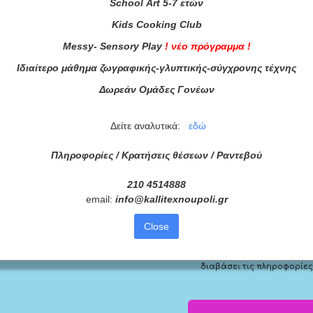
School
Art
5-7 ετών
Kids
Cooking
Club
Messy
-
Sensory
Play
!
νέο πρόγραμμα
!
Ιδιαίτερο μάθημα ζωγραφικής-γλυπτικής-σύγχρονης τέχνης
Δωρεάν Ομάδες Γονέων
Δείτε αναλυτικά:
εδώ
Πληροφορίες / Κρατήσεις θέσεων /
Ραντεβού
210 4514888
Για τα προγράμματά 
email:
info
@
kallitexnoupoli
.
gr
ας τώρα!
Close
Συμφωνώ με τους
Όρους 
διαβάσει τις πληροφορίες