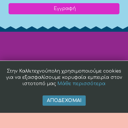
Εγγραφή
Στην Καλλιτεχνούπολη χρησιμοποιούμε cookies
για να εξασφαλίσουμε κορυφαία εμπειρία στον
ιστοτοπό μας
Μάθε περισσότερα
ΑΠΟΔΈΧΟΜΑΙ
(c) 2008 -
2026 kallitexnoupoli.gr2018 kallitexnoupoli.gr Designed
by
4creations.gr
Hosted by
Totalnet.gr
Member