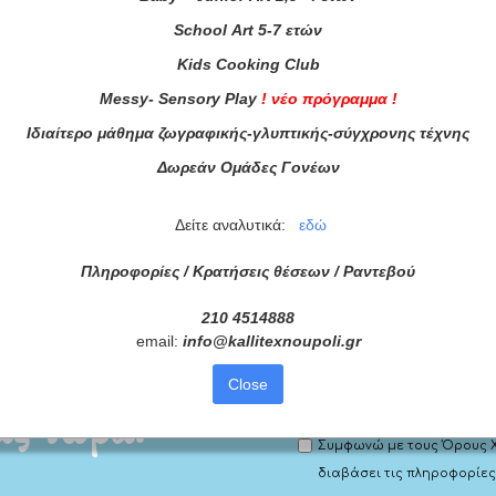
School
Art
5-7 ετών
Kids
Cooking
Club
Messy
-
Sensory
Play
!
νέο πρόγραμμα
!
Ιδιαίτερο μάθημα ζωγραφικής-γλυπτικής-σύγχρονης τέχνης
Δωρεάν Ομάδες Γονέων
Δείτε αναλυτικά:
εδώ
Πληροφορίες / Κρατήσεις θέσεων /
Ραντεβού
210 4514888
email:
info
@
kallitexnoupoli
.
gr
ατά μας
Close
ας τώρα!
Συμφωνώ με τους
Όρους 
διαβάσει τις πληροφορίες