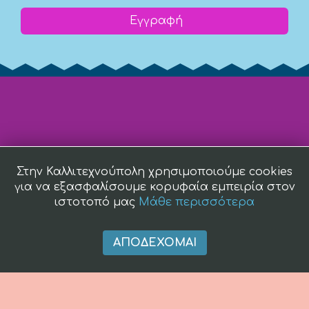
Εγγραφή
Στην Καλλιτεχνούπολη χρησιμοποιούμε cookies
για να εξασφαλίσουμε κορυφαία εμπειρία στον
ιστοτοπό μας
Μάθε περισσότερα
ΑΠΟΔΈΧΟΜΑΙ
(c) 2008 -
2026 kallitexnoupoli.gr2018 kallitexnoupoli.gr Designed
by
4creations.gr
Hosted by
Totalnet.gr
Member