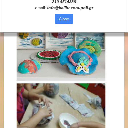
210 4514888
email:
info
@
kallitexnoupoli
.
gr
Close