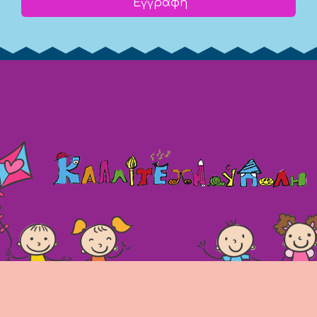
Εγγραφή
(c) 2008 -
2026 kallitexnoupoli.gr2018 kallitexnoupoli.gr Designed
by
4creations.gr
Hosted by
Totalnet.gr
Member
of
Totalfind.gr
and
EnterNow.gr