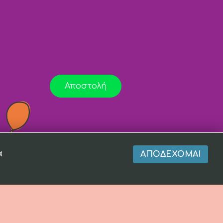
Αποστολή
α
ΑΠΟΔΈΧΟΜΑΙ
r of
Totalfind.gr
and
EnterNow.gr