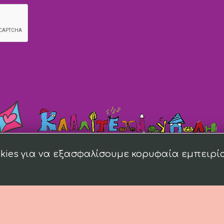
kies για να εξασφαλίσουμε κορυφαία εμπειρί
018 kallitexnoupoli.gr Designed by
4creations.gr
Hosted by
Totalnet.gr
Membe