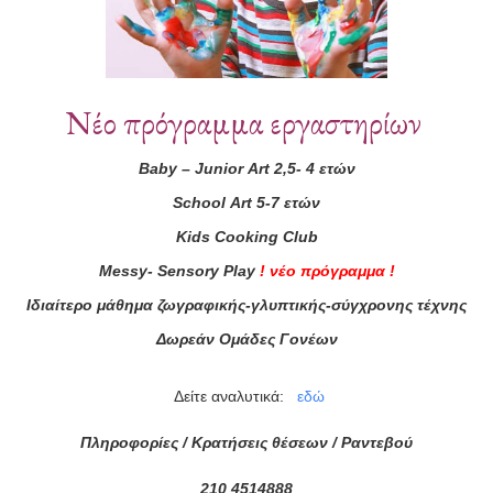
Νέο πρόγραμμα εργαστηρίων
Baby
–
Junior
Art
2,5- 4 ετών
School
Art
5-7 ετών
ά μας
Kids
Cooking
Club
ας τώρα!
Messy
-
Sensory
Play
!
νέο πρόγραμμα
!
Συμφωνώ με τους
Όρους 
Ιδιαίτερο μάθημα ζωγραφικής-γλυπτικής-σύγχρονης τέχνης
διαβάσει τις πληροφορίες
Δωρεάν Ομάδες Γονέων
Δείτε αναλυτικά:
εδώ
Πληροφορίες / Κρατήσεις θέσεων /
Ραντεβού
210 4514888