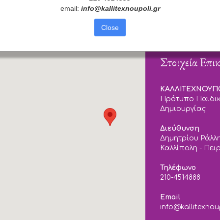
email:
info
@
kallitexnoupoli
.
gr
Close
Στοιχεία Επι
ΚΑΛΛΙΤΕΧΝΟΥ
Πρότυπο Παιδικ
Δημιουργίας
Διεύθυνση
Δημητρίου Ράλλη
Καλλίπολη - Πει
Τηλέφωνο
210-4514888
Email
info@kallitexnou