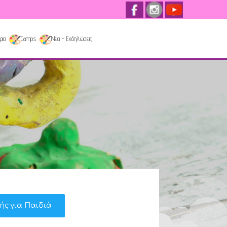
ρια
Camps
Νέα - Εκδηλώσεις
κής για Παιδιά