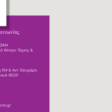
κοινωνίας
ΠΟΛΗ
ό Κέντρο Τέχνης &
 104 & Αντ. Θεοχάρη
ραιά 18539
poli.gr