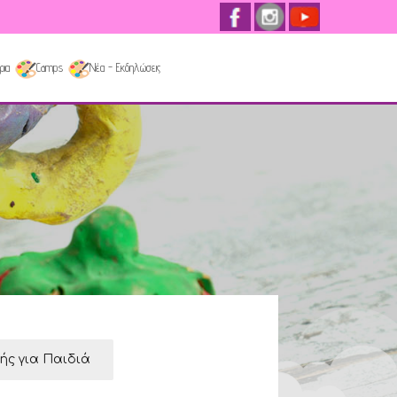
ρια
Camps
Νέα - Εκδηλώσεις
κής για Παιδιά