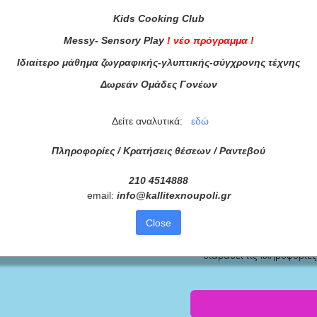
Kids
Cooking
Club
Messy
-
Sensory
Play
!
νέο πρόγραμμα
!
Ιδιαίτερο μάθημα ζωγραφικής-γλυπτικής-σύγχρονης τέχνης
Δωρεάν Ομάδες Γονέων
Δείτε αναλυτικά:
εδώ
Πληροφορίες / Κρατήσεις θέσεων /
Ραντεβού
210 4514888
τά μας
email:
info
@
kallitexnoupoli
.
gr
ας τώρα!
Close
Συμφωνώ με τους
Όρους 
διαβάσει τις πληροφορίες