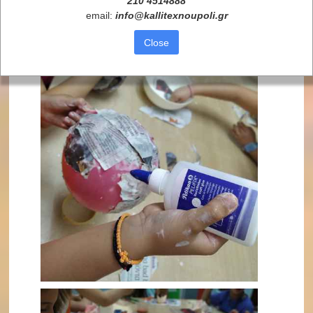
210 4514888
email:
info
@
kallitexnoupoli
.
gr
Close