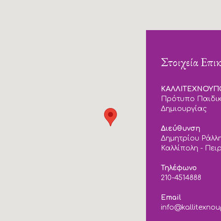
Στοιχεία Επι
ΚΑΛΛΙΤΕΧΝΟΥ
Πρότυπο Παιδικ
Δημιουργίας
Διεύθυνση
Δημητρίου Ράλλη
Καλλίπολη - Πει
Τηλέφωνο
210-4514888
Email
info@kallitexnou