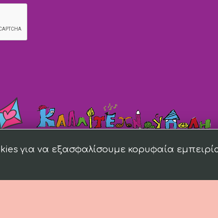
kies για να εξασφαλίσουμε κορυφαία εμπειρί
018 kallitexnoupoli.gr Designed by
4creations.gr
Hosted by
Totalnet.gr
Membe