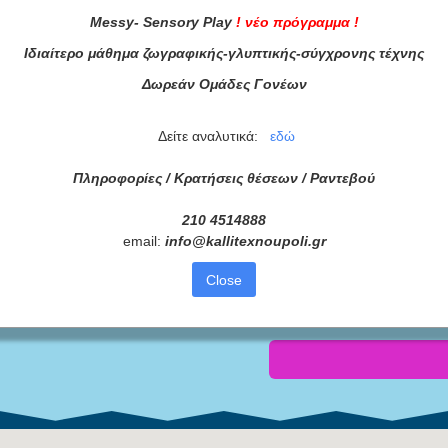
Messy
-
Sensory
Play
!
νέο πρόγραμμα
!
Ιδιαίτερο μάθημα ζωγραφικής-γλυπτικής-σύγχρονης τέχνης
Δωρεάν Ομάδες Γονέων
Δείτε αναλυτικά:
εδώ
Πληροφορίες / Κρατήσεις θέσεων /
Ραντεβού
τά μας
210 4514888
ας τώρα!
email:
info
@
kallitexnoupoli
.
gr
Συμφωνώ με τους
Όρους 
Close
διαβάσει τις πληροφορίες