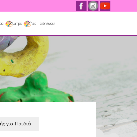
ρια
Camps
Νέα - Εκδηλώσεις
κής για Παιδιά