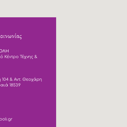
κοινωνίας
ΠΟΛΗ
ό Κέντρο Τέχνης &
 104 & Αντ. Θεοχάρη
ραιά 18539
poli.gr