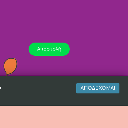
Αποστολή
α
ΑΠΟΔΈΧΟΜΑΙ
r of
Totalfind.gr
and
EnterNow.gr