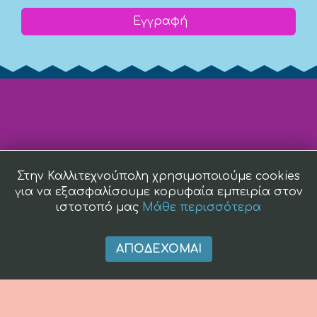
Εγγραφή
Στην Καλλιτεχνούπολη χρησιμοποιούμε cookies
για να εξασφαλίσουμε κορυφαία εμπειρία στον
ιστοτοπό μας
Μάθε περισσότερα
ΑΠΟΔΈΧΟΜΑΙ
(c) 2008 -
2026 kallitexnoupoli.gr2018 kallitexnoupoli.gr Designed
by
4creations.gr
Hosted by
Totalnet.gr
Member