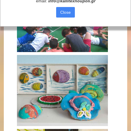
email:
info
@
kallitexnoupoli
.
gr
Close