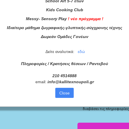
School
Art
5-7 ετών
Kids
Cooking
Club
Messy
-
Sensory
Play
!
νέο πρόγραμμα
!
Ιδιαίτερο μάθημα ζωγραφικής-γλυπτικής-σύγχρονης τέχνης
Δωρεάν Ομάδες Γονέων
Δείτε αναλυτικά:
εδώ
Πληροφορίες / Κρατήσεις θέσεων /
Ραντεβού
210 4514888
ατά μας
email:
info
@
kallitexnoupoli
.
gr
ας τώρα!
Close
Συμφωνώ με τους
Όρους 
διαβάσει τις πληροφορίες