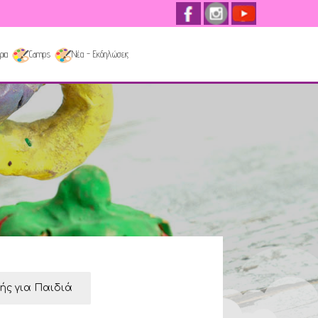
ρια
Camps
Νέα - Εκδηλώσεις
κής για Παιδιά