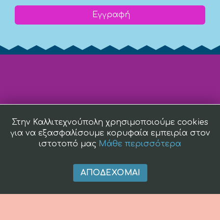
Εγγραφή
Στην Καλλιτεχνούπολη χρησιμοποιούμε cookies
για να εξασφαλίσουμε κορυφαία εμπειρία στον
ιστοτοπό μας
Μάθε περισσότερα
ΑΠΟΔΈΧΟΜΑΙ
(c) 2008 -
2026 kallitexnoupoli.gr2018 kallitexnoupoli.gr Designed
by
4creations.gr
Hosted by
Totalnet.gr
Member