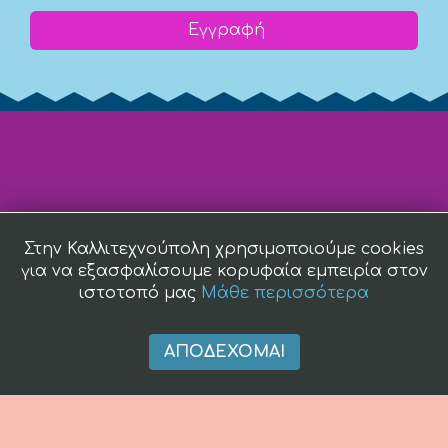
Εγγραφή
Στην Καλλιτεχνούπολη χρησιμοποιούμε cookies
για να εξασφαλίσουμε κορυφαία εμπειρία στον
ιστοτοπό μας
Μάθε περισσότερα
ΑΠΟΔΈΧΟΜΑΙ
(c) 2008 -
2026 kallitexnoupoli.gr2018 kallitexnoupoli.gr Designed
by
4creations.gr
Hosted by
Totalnet.gr
Member