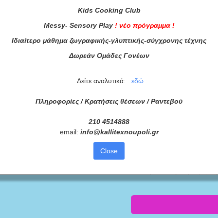
Kids
Cooking
Club
Messy
-
Sensory
Play
!
νέο πρόγραμμα
!
Ιδιαίτερο μάθημα ζωγραφικής-γλυπτικής-σύγχρονης τέχνης
Δωρεάν Ομάδες Γονέων
Δείτε αναλυτικά:
εδώ
Πληροφορίες / Κρατήσεις θέσεων /
Ραντεβού
210 4514888
email:
info
@
kallitexnoupoli
.
gr
ας τώρα!
Close
Συμφωνώ με τους
Όρους 
διαβάσει τις πληροφορίες