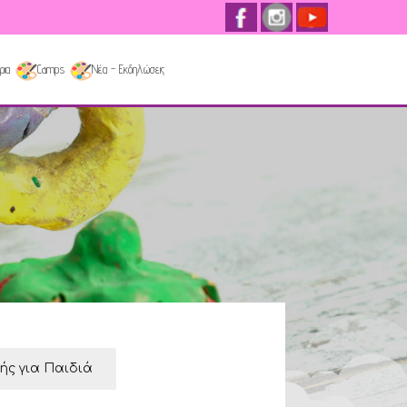
ρια
Camps
Νέα - Εκδηλώσεις
κής για Παιδιά