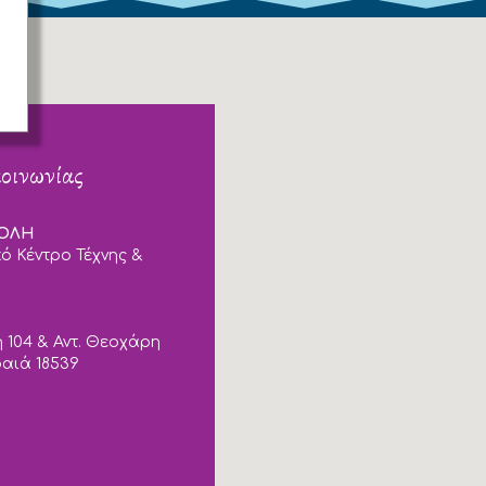
κοινωνίας
ΠΟΛΗ
ό Κέντρο Τέχνης &
 104 & Αντ. Θεοχάρη
ραιά 18539