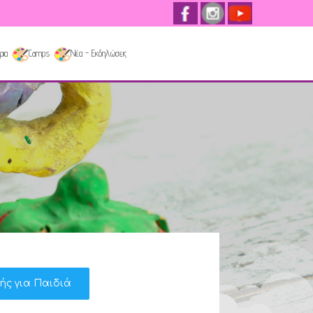
ρια
Camps
Νέα - Εκδηλώσεις
κής για Παιδιά