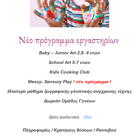
Νέο πρόγραμμα εργαστηρίων
Baby
–
Junior
Art
2,5- 4 ετών
School
Art
5-7 ετών
ά μας
Kids
Cooking
Club
ας τώρα!
Messy
-
Sensory
Play
!
νέο πρόγραμμα
!
Ιδιαίτερο μάθημα ζωγραφικής-γλυπτικής-σύγχρονης τέχνης
Συμφωνώ με τους
Όρους 
Δωρεάν Ομάδες Γονέων
διαβάσει τις πληροφορίες
Δείτε αναλυτικά:
εδώ
Πληροφορίες / Κρατήσεις θέσεων /
Ραντεβού