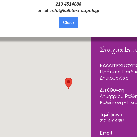
210 4514888
email:
info
@
kallitexnoupoli
.
gr
Close
Στοιχεία Επι
ΚΑΛΛΙΤΕΧΝΟΥ
Πρότυπο Παιδικ
Δημιουργίας
Διεύθυνση
Δημητρίου Ράλλη
Καλλίπολη - Πει
Τηλέφωνο
210-4514888
Email