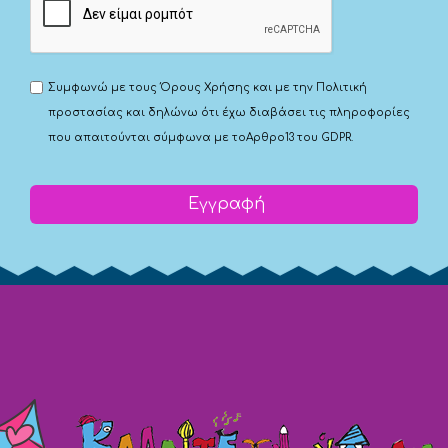
Συμφωνώ με τους
Όρους Χρήσης
και με την
Πολιτική
προστασίας
και δηλώνω ότι έχω διαβάσει τις πληροφορίες
που απαιτούνται σύμφωνα με το
Αρθρο13 του GDPR.
Εγγραφή