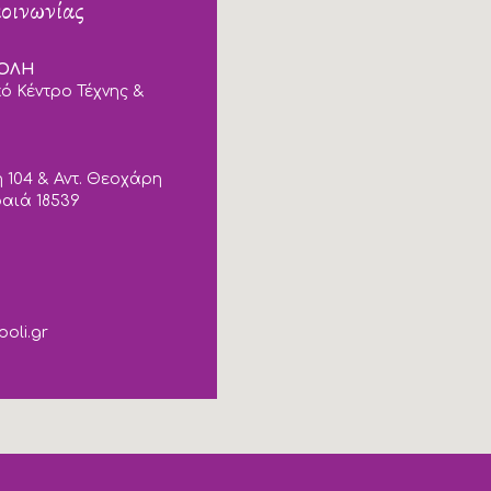
κοινωνίας
ΠΟΛΗ
ό Κέντρο Τέχνης &
 104 & Αντ. Θεοχάρη
ραιά 18539
poli.gr