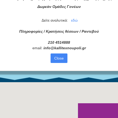
Δωρεάν Ομάδες Γονέων
τά μας
Δείτε αναλυτικά:
εδώ
ας τώρα!
Πληροφορίες / Κρατήσεις θέσεων /
Ραντεβού
Συμφωνώ με τους
Όρους 
210 4514888
διαβάσει τις πληροφορίες
email:
info
@
kallitexnoupoli
.
gr
Close