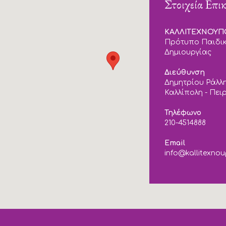
Στοιχεία Επι
ΚΑΛΛΙΤΕΧΝΟΥ
Πρότυπο Παιδικ
Δημιουργίας
Διεύθυνση
Δημητρίου Ράλλη
Καλλίπολη - Πει
Τηλέφωνο
210-4514888
Email
info@kallitexnou