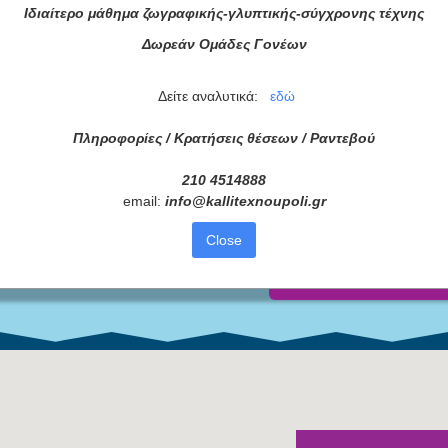
Ιδιαίτερο μάθημα ζωγραφικής-γλυπτικής-σύγχρονης τέχνης
Δωρεάν Ομάδες Γονέων
Δείτε αναλυτικά:
εδώ
ατά μας
Πληροφορίες / Κρατήσεις θέσεων /
Ραντεβού
ας τώρα!
210 4514888
Συμφωνώ με τους
Όρους 
email:
info
@
kallitexnoupoli
.
gr
διαβάσει τις πληροφορίες
Close