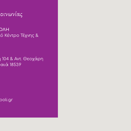
κοινωνίας
ΠΟΛΗ
ό Κέντρο Τέχνης &
 104 & Αντ. Θεοχάρη
ραιά 18539
poli.gr