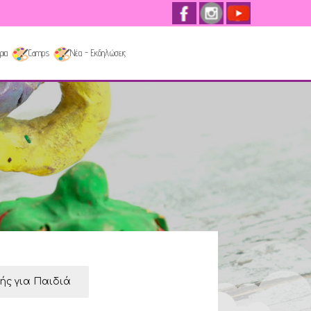
ρια
Camps
Νέα - Εκδηλώσεις
κής για Παιδιά