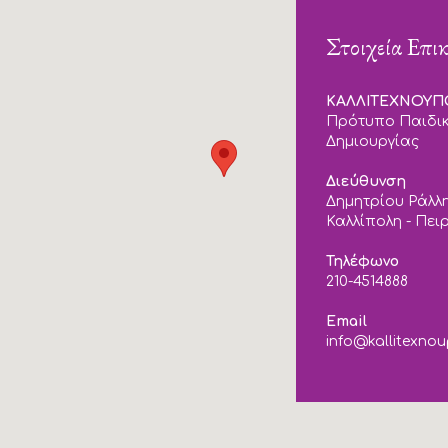
Στοιχεία Επι
ΚΑΛΛΙΤΕΧΝΟΥ
Πρότυπο Παιδικ
Δημιουργίας
Διεύθυνση
Δημητρίου Ράλλη
Καλλίπολη - Πει
Τηλέφωνο
210-4514888
Email
info@kallitexnou