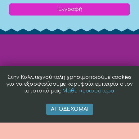
Εγγραφή
Στην Καλλιτεχνούπολη χρησιμοποιούμε cookies
για να εξασφαλίσουμε κορυφαία εμπειρία στον
ιστοτοπό μας
Μάθε περισσότερα
ΑΠΟΔΈΧΟΜΑΙ
(c) 2008 -
2026 kallitexnoupoli.gr2018 kallitexnoupoli.gr Designed
by
4creations.gr
Hosted by
Totalnet.gr
Member