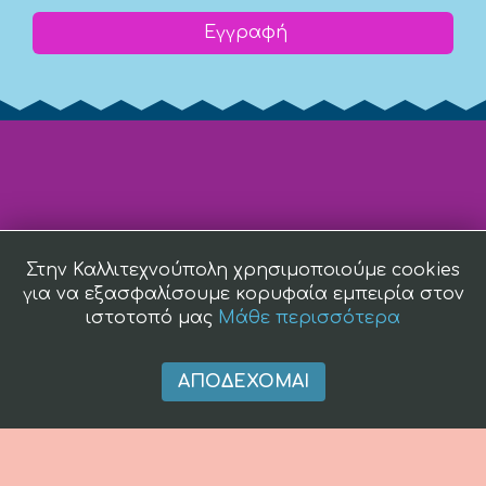
Εγγραφή
Στην Καλλιτεχνούπολη χρησιμοποιούμε cookies
για να εξασφαλίσουμε κορυφαία εμπειρία στον
ιστοτοπό μας
Μάθε περισσότερα
ΑΠΟΔΈΧΟΜΑΙ
(c) 2008 -
2026 kallitexnoupoli.gr2018 kallitexnoupoli.gr Designed
by
4creations.gr
Hosted by
Totalnet.gr
Member