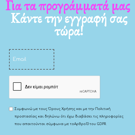
Για τα νέα μας
Γι
Κάντε την εγγραφή σας
τώρα!
Συμφωνώ με τους
Όρους Χρήσης
και με την
Πολιτική
προστασίας
και δηλώνω ότι έχω διαβάσει τις πληροφορίες
που απαιτούνται σύμφωνα με το
Αρθρο13 του GDPR.