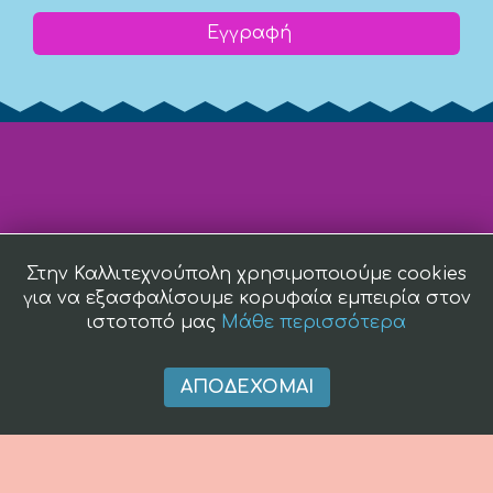
Εγγραφή
Στην Καλλιτεχνούπολη χρησιμοποιούμε cookies
για να εξασφαλίσουμε κορυφαία εμπειρία στον
ιστοτοπό μας
Μάθε περισσότερα
ΑΠΟΔΈΧΟΜΑΙ
(c) 2008 -
2026 kallitexnoupoli.gr2018 kallitexnoupoli.gr Designed
by
4creations.gr
Hosted by
Totalnet.gr
Member