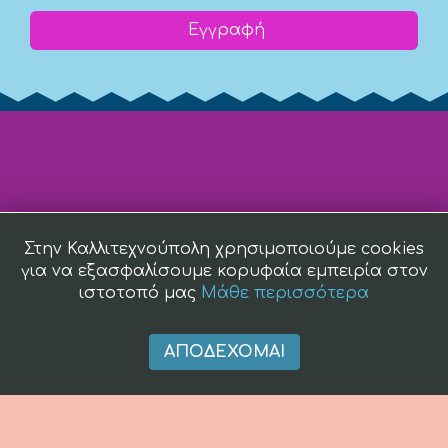
Εγγραφή
Στην Καλλιτεχνούπολη χρησιμοποιούμε cookies
για να εξασφαλίσουμε κορυφαία εμπειρία στον
ιστοτοπό μας
Μάθε περισσότερα
ΑΠΟΔΈΧΟΜΑΙ
(c) 2008 -
2026 kallitexnoupoli.gr2018 kallitexnoupoli.gr Designed
by
4creations.gr
Hosted by
Totalnet.gr
Member