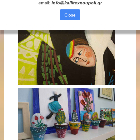
email:
info
@
kallitexnoupoli
.
gr
Close