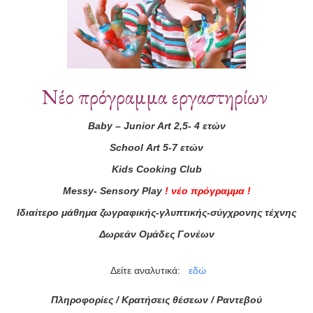
Νέο πρόγραμμα εργαστηρίων
Baby
–
Junior
Art
2,5- 4 ετών
School
Art
5-7 ετών
ά μας
Kids
Cooking
Club
Messy
-
Sensory
Play
!
νέο πρόγραμμα
!
ας τώρα!
Ιδιαίτερο μάθημα ζωγραφικής-γλυπτικής-σύγχρονης τέχνης
Συμφωνώ με τους
Όρους 
Δωρεάν Ομάδες Γονέων
διαβάσει τις πληροφορίες
Δείτε αναλυτικά:
εδώ
Πληροφορίες / Κρατήσεις θέσεων /
Ραντεβού