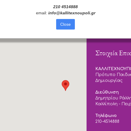
210 4514888
email:
info
@
kallitexnoupoli
.
gr
Close
Στοιχεία Επι
ΚΑΛΛΙΤΕΧΝΟΥ
Πρότυπο Παιδικ
Δημιουργίας
Διεύθυνση
Δημητρίου Ράλλη
Καλλίπολη - Πει
Τηλέφωνο
210-4514888