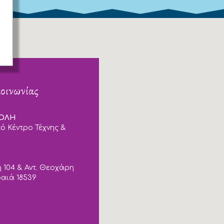
κοινωνίας
ΠΟΛΗ
ό Κέντρο Τέχνης &
 104 & Αντ. Θεοχάρη
ραιά 18539