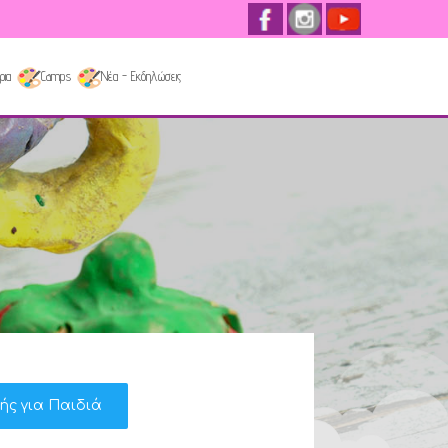
ρια
Camps
Νέα - Εκδηλώσεις
κής για Παιδιά