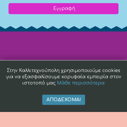
Εγγραφή
Στην Καλλιτεχνούπολη χρησιμοποιούμε cookies
για να εξασφαλίσουμε κορυφαία εμπειρία στον
ιστοτοπό μας
Μάθε περισσότερα
ΑΠΟΔΈΧΟΜΑΙ
(c) 2008 -
2026 kallitexnoupoli.gr2018 kallitexnoupoli.gr Designed
by
4creations.gr
Hosted by
Totalnet.gr
Member