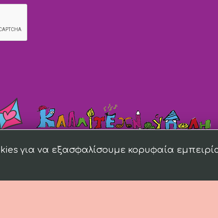
kies για να εξασφαλίσουμε κορυφαία εμπειρί
018 kallitexnoupoli.gr Designed by
4creations.gr
Hosted by
Totalnet.gr
Membe