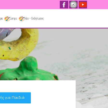
ρια
Camps
Νέα - Εκδηλώσεις
κής για Παιδιά