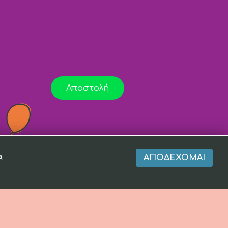
Αποστολή
α
ΑΠΟΔΈΧΟΜΑΙ
r of
Totalfind.gr
and
EnterNow.gr