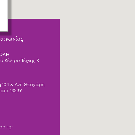
κοινωνίας
ΠΟΛΗ
ό Κέντρο Τέχνης &
 104 & Αντ. Θεοχάρη
ραιά 18539
poli.gr