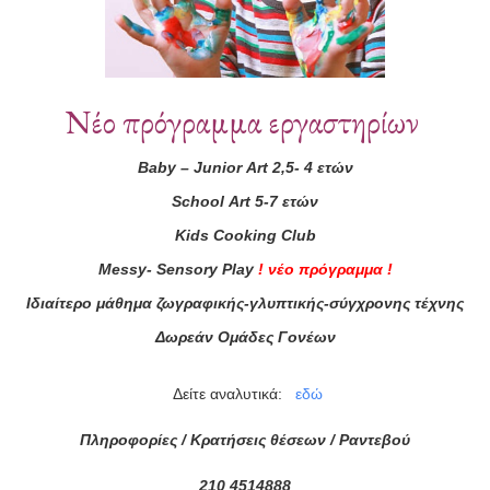
Νέο πρόγραμμα εργαστηρίων
Baby
–
Junior
Art
2,5- 4 ετών
School
Art
5-7 ετών
ά μας
Kids
Cooking
Club
ας τώρα!
Messy
-
Sensory
Play
!
νέο πρόγραμμα
!
Συμφωνώ με τους
Όρους 
Ιδιαίτερο μάθημα ζωγραφικής-γλυπτικής-σύγχρονης τέχνης
διαβάσει τις πληροφορίες
Δωρεάν Ομάδες Γονέων
Δείτε αναλυτικά:
εδώ
Πληροφορίες / Κρατήσεις θέσεων /
Ραντεβού
210 4514888