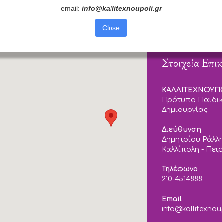
email:
info
@
kallitexnoupoli
.
gr
Close
Στοιχεία Επι
ΚΑΛΛΙΤΕΧΝΟΥ
Πρότυπο Παιδικ
Δημιουργίας
Διεύθυνση
Δημητρίου Ράλλη
Καλλίπολη - Πει
Τηλέφωνο
210-4514888
Email
info@kallitexnou